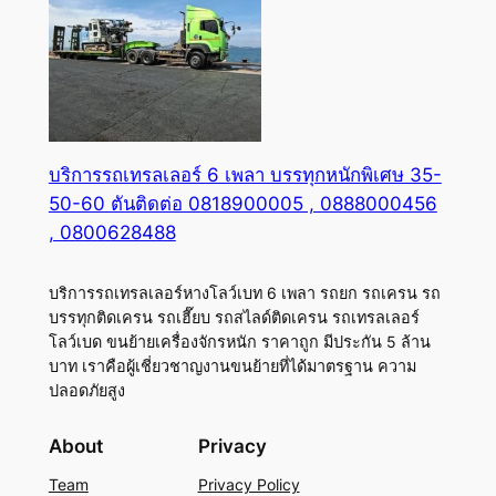
บริการรถเทรลเลอร์ 6 เพลา บรรทุกหนักพิเศษ 35-
50-60 ตันติดต่อ 0818900005 , 0888000456
, 0800628488
บริการรถเทรลเลอร์หางโลว์เบท 6 เพลา รถยก รถเครน รถ
บรรทุกติดเครน รถเฮี๊ยบ รถสไลด์ติดเครน รถเทรลเลอร์
โลว์เบด ขนย้ายเครื่องจักรหนัก ราคาถูก มีประกัน 5 ล้าน
บาท เราคือผู้เชี่ยวชาญงานขนย้ายที่ได้มาตรฐาน ความ
ปลอดภัยสูง
About
Privacy
Team
Privacy Policy