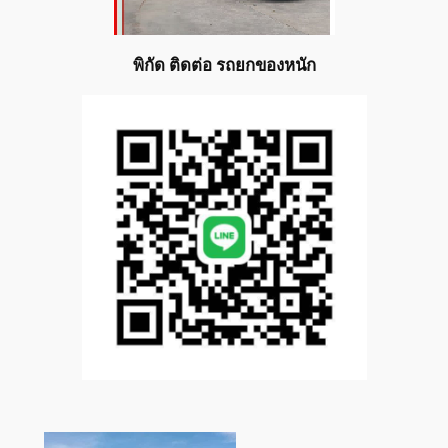
พิกัด ติดต่อ รถยกของหนัก