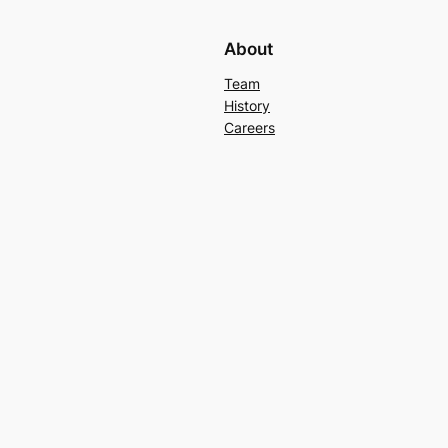
About
Team
History
Careers