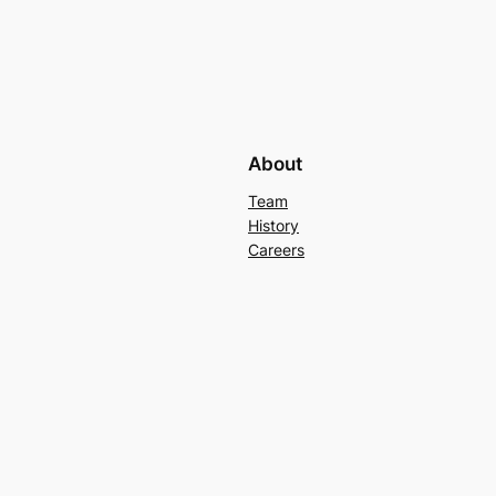
About
Team
History
Careers