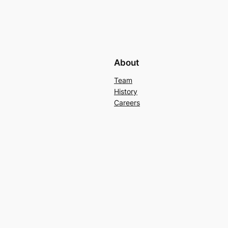
About
Team
History
Careers