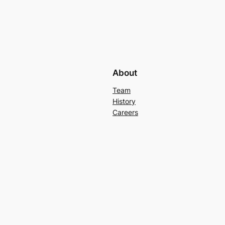
About
Team
History
Careers