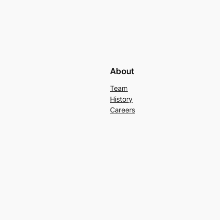
About
Team
History
Careers