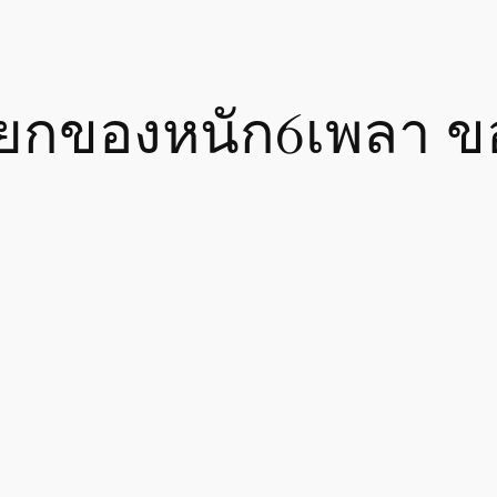
ถยกของหนัก6เพลา ข