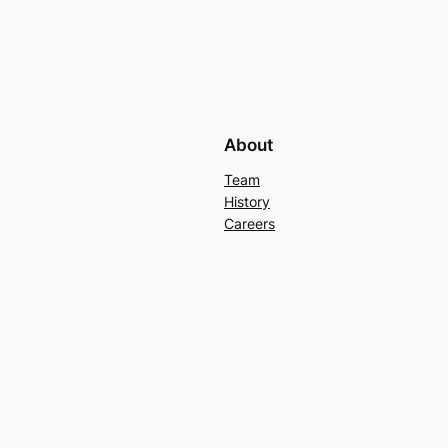
About
Team
History
Careers