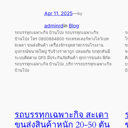
Apr 11, 2025
—
by
adminrd
in
Blog
รถบรรทุกเฉพาะกิจ บ้านโป่ง รถบรรทุกเฉพาะกิจ
ร
บ้านโป่ง โทร 0800884800 รถเทรลเลอร์หางโลว์เบท
โ
6เพลา ขนส่งสินค้า เครื่องจักรอุตสาหกรรมโรงงาน
ข
อุปกรณ์ขนาดใหญ่ รับจ้างราคาถูก ปลอดภัย รถทุกคันมี
ข
ระบบติดตาม GPS มีประกันภัยสินค้า ทุกการขนส่ง พิกัด
ต
รถบรรทุกเฉพาะกิจ บ้านโป่ง ,บริการรถบรรทุกเฉพาะกิจ
บ
บ้านโป่ง
บ
รถบรรทุกเฉพาะกิจ สะเดา
ขนส่งสินค้าหนัก 20-50 ตัน