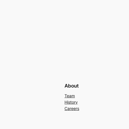
About
Team
History
Careers