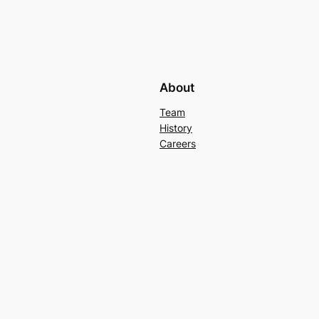
About
Team
History
Careers