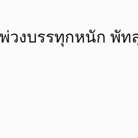
งพ่วงบรรทุกหนัก พัทล