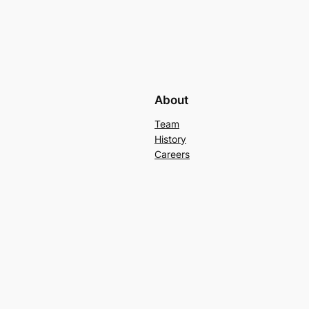
About
Team
History
Careers