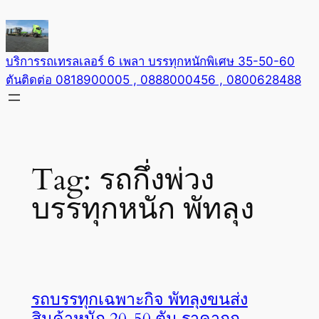
Skip
to
content
บริการรถเทรลเลอร์ 6 เพลา บรรทุกหนักพิเศษ 35-50-60
ตันติดต่อ 0818900005 , 0888000456 , 0800628488
Tag:
รถกึ่งพ่วง
บรรทุกหนัก พัทลุง
รถบรรทุกเฉพาะกิจ พัทลุงขนส่ง
สินค้าหนัก 20-50 ตัน ราคาถูก