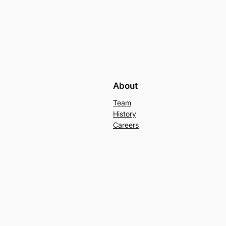
About
Team
History
Careers