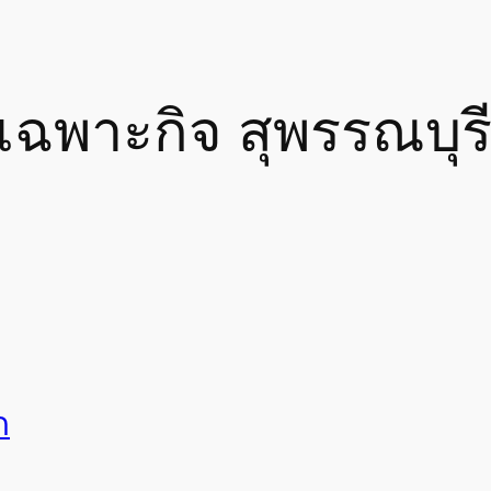
เฉพาะกิจ สุพรรณบุร
ก