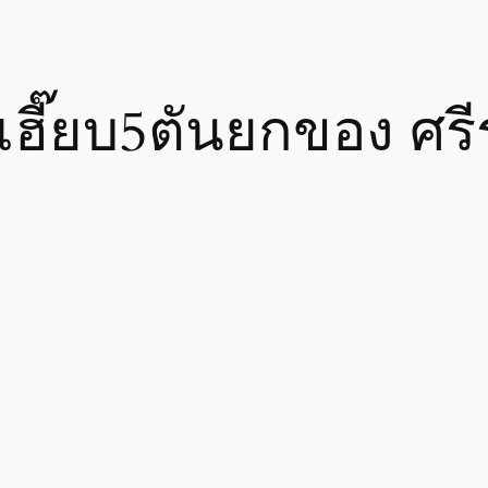
เฮี๊ยบ5ตันยกของ ศร