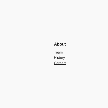
About
Team
History
Careers