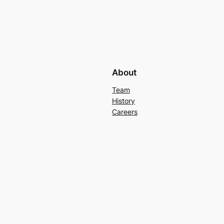
About
Team
History
Careers