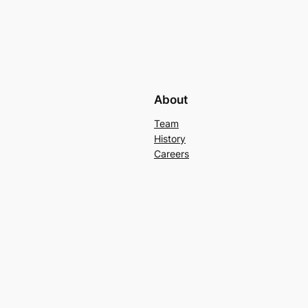
About
Team
History
Careers