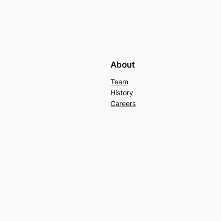
About
Team
History
Careers