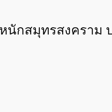
นักสมุทรสงคราม บร