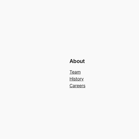
About
Team
History
Careers