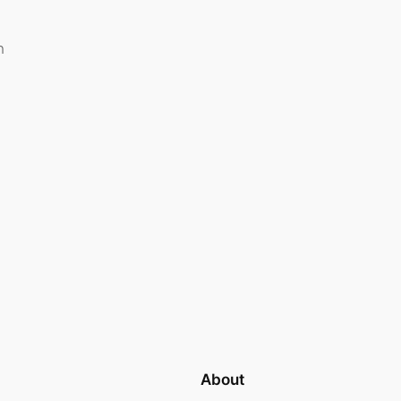
ก
About