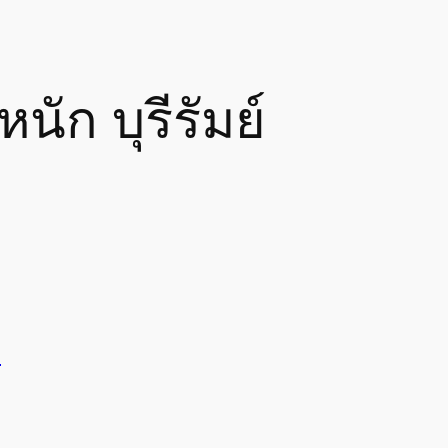
ัก บุรีรัมย์
์