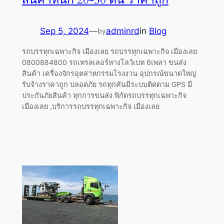
Sep 5, 2024
—
adminrd
in
Blog
by
รถบรรทุกเฉพาะกิจ เมืองเลย รถบรรทุกเฉพาะกิจ เมืองเลย
0800884800 รถเทรลเลอร์หางโลว์เบท 6เพลา ขนส่ง
สินค้า เครื่องจักรอุตสาหกรรมโรงงาน อุปกรณ์ขนาดใหญ่
รับจ้างราคาถูก ปลอดภัย รถทุกคันมีระบบติดตาม GPS มี
ประกันภัยสินค้า ทุกการขนส่ง พิกัดรถบรรทุกเฉพาะกิจ
เมืองเลย ,บริการรถบรรทุกเฉพาะกิจ เมืองเลย