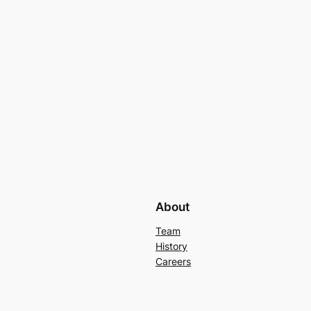
About
Team
History
Careers