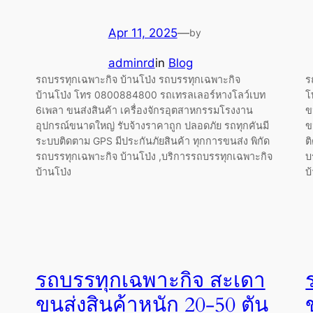
Apr 11, 2025
—
by
adminrd
in
Blog
รถบรรทุกเฉพาะกิจ บ้านโป่ง รถบรรทุกเฉพาะกิจ
ร
บ้านโป่ง โทร 0800884800 รถเทรลเลอร์หางโลว์เบท
โ
6เพลา ขนส่งสินค้า เครื่องจักรอุตสาหกรรมโรงงาน
ข
อุปกรณ์ขนาดใหญ่ รับจ้างราคาถูก ปลอดภัย รถทุกคันมี
ข
ระบบติดตาม GPS มีประกันภัยสินค้า ทุกการขนส่ง พิกัด
ต
รถบรรทุกเฉพาะกิจ บ้านโป่ง ,บริการรถบรรทุกเฉพาะกิจ
บ
บ้านโป่ง
บ
รถบรรทุกเฉพาะกิจ สะเดา
ขนส่งสินค้าหนัก 20-50 ตัน