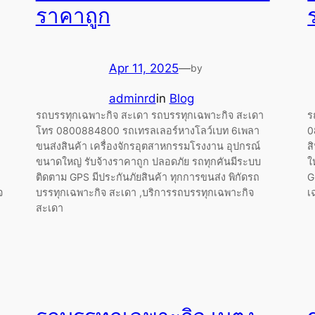
ราคาถูก
Apr 11, 2025
—
by
adminrd
in
Blog
รถบรรทุกเฉพาะกิจ สะเดา รถบรรทุกเฉพาะกิจ สะเดา
ร
โทร 0800884800 รถเทรลเลอร์หางโลว์เบท 6เพลา
0
ขนส่งสินค้า เครื่องจักรอุตสาหกรรมโรงงาน อุปกรณ์
ส
ขนาดใหญ่ รับจ้างราคาถูก ปลอดภัย รถทุกคันมีระบบ
ใ
ติดตาม GPS มีประกันภัยสินค้า ทุกการขนส่ง พิกัดรถ
G
จ
บรรทุกเฉพาะกิจ สะเดา ,บริการรถบรรทุกเฉพาะกิจ
เ
สะเดา