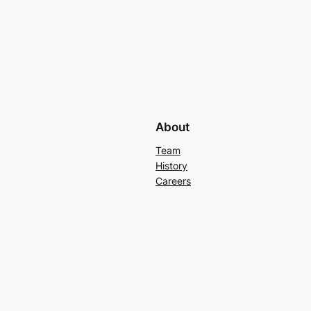
About
Team
History
Careers