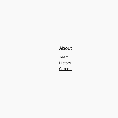
About
Team
History
Careers