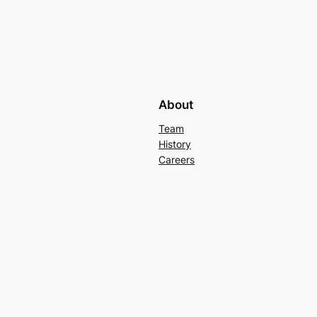
About
Team
History
Careers