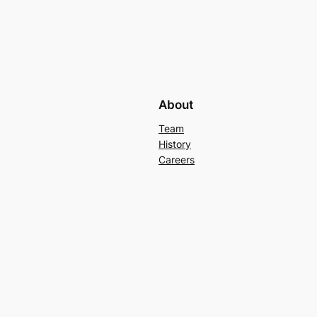
About
Team
History
Careers