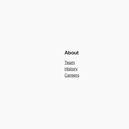
About
Team
History
Careers