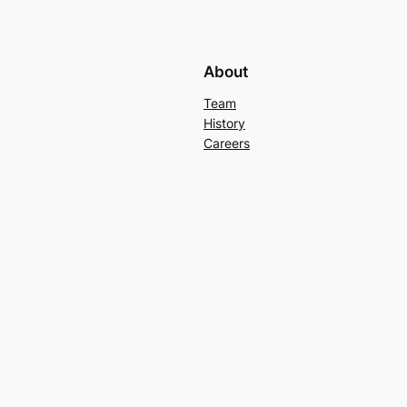
About
Team
History
Careers