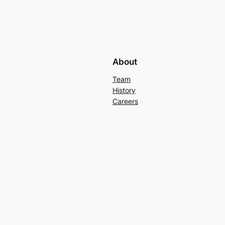
About
Team
History
Careers