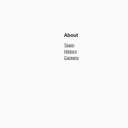
About
Team
History
Careers