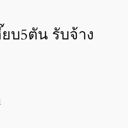
๊ยบ5ตัน รับจ้าง
ง