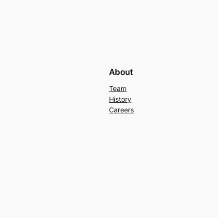
About
Team
History
Careers