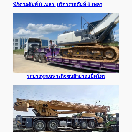
พิกัด
รถดัมพ์ 6 เพลา
,บริการ
รถดัมพ์ 6 เพลา
รถบรรทุกเฉพาะกิจขนย้ายรถแม็คโคร