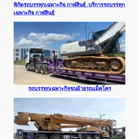
พิกัดรถบรรทุกเฉพาะกิจ กาฬสินธุ์ ,บริการรถบรรทุก
เฉพาะกิจ กาฬสินธุ์
รถบรรทุกเฉพาะกิจขนย้ายรถแม็คโคร