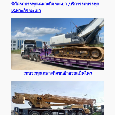
พิกัดรถบรรทุกเฉพาะกิจ พะเยา ,บริการรถบรรทุก
เฉพาะกิจ พะเยา
รถบรรทุกเฉพาะกิจขนย้ายรถแม็คโคร