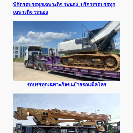
พิกัดรถบรรทุกเฉพาะกิจ ระนอง ,บริการรถบรรทุก
เฉพาะกิจ ระนอง
รถบรรทุกเฉพาะกิจขนย้ายรถแม็คโคร