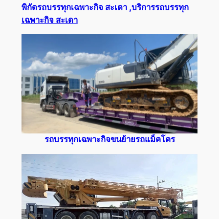
พิกัดรถบรรทุกเฉพาะกิจ สะเดา ,บริการรถบรรทุก
เฉพาะกิจ สะเดา
รถบรรทุกเฉพาะกิจขนย้ายรถแม็คโคร