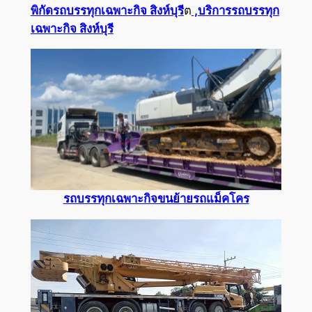
พิกัดรถบรรทุกเฉพาะกิจ สิงห์บุรี
ต
,บริการรถบรรทุก
เฉพาะกิจ สิงห์บุรี
รถบรรทุกเฉพาะกิจขนย้ายรถแม็คโคร