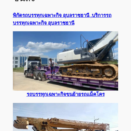
พิกัดรถบรรทุกเฉพาะกิจ อุบลราชธานี ,บริการรถ
บรรทุกเฉพาะกิจ อุบลราชธานี
รถบรรทุกเฉพาะกิจขนย้ายรถแม็คโคร