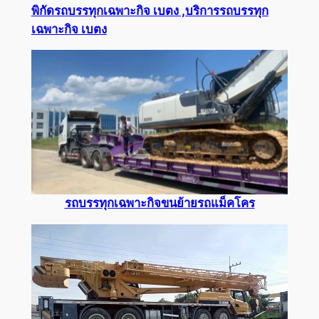
พิกัดรถบรรทุกเฉพาะกิจ เบตง ,บริการรถบรรทุก
เฉพาะกิจ เบตง
รถบรรทุกเฉพาะกิจขนย้ายรถแม็คโคร