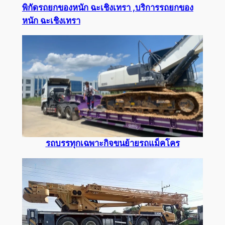
พิกัดรถยกของหนัก ฉะเชิงเทรา ,บริการรถยกของ
หนัก ฉะเชิงเทรา
รถบรรทุกเฉพาะกิจขนย้ายรถแม็คโคร