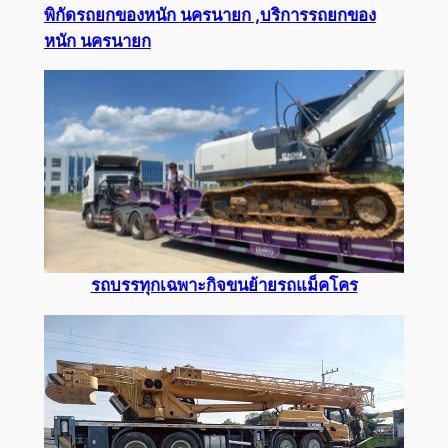
พิกัดรถยกของหนัก นครนายก ,บริการรถยกของ
หนัก นครนายก
รถบรรทุกเฉพาะกิจขนย้ายรถแม็คโคร