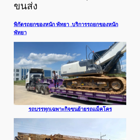
ขนส่ง
พิกัดรถยกของหนัก พัทยา ,บริการรถยกของหนัก
พัทยา
รถบรรทุกเฉพาะกิจขนย้ายรถแม็คโคร