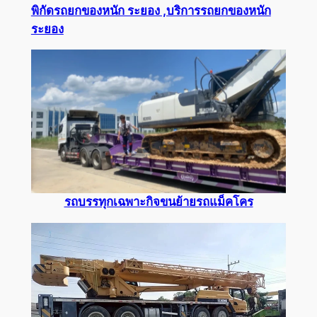
พิกัดรถยกของหนัก ระยอง ,บริการรถยกของหนัก
ระยอง
รถบรรทุกเฉพาะกิจขนย้ายรถแม็คโคร