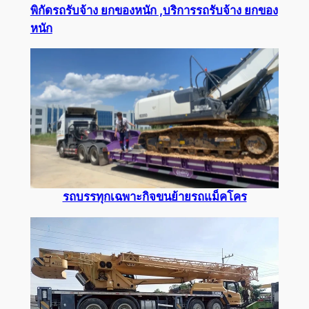
พิกัดรถรับจ้าง ยกของหนัก ,บริการรถรับจ้าง ยกของ
หนัก
รถบรรทุกเฉพาะกิจขนย้ายรถแม็คโคร